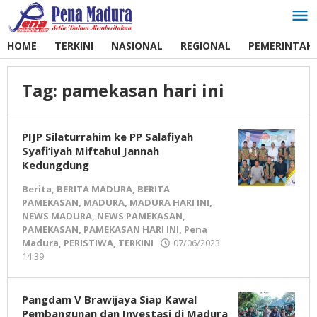
Lewati
ke
konten
HOME
TERKINI
NASIONAL
REGIONAL
PEMERINTAH
Tag:
pamekasan hari ini
PIJP Silaturrahim ke PP Salafiyah
Syafi’iyah Miftahul Jannah
Kedungdung
Berita
,
BERITA MADURA
,
BERITA
PAMEKASAN
,
MADURA
,
MADURA HARI INI
,
NEWS MADURA
,
NEWS PAMEKASAN
,
PAMEKASAN
,
PAMEKASAN HARI INI
,
Pena
Madura
,
PERISTIWA
,
TERKINI
07/06/2023
14:39
oleh
Pena
Madura
Pangdam V Brawijaya Siap Kawal
Pembangunan dan Investasi di Madura