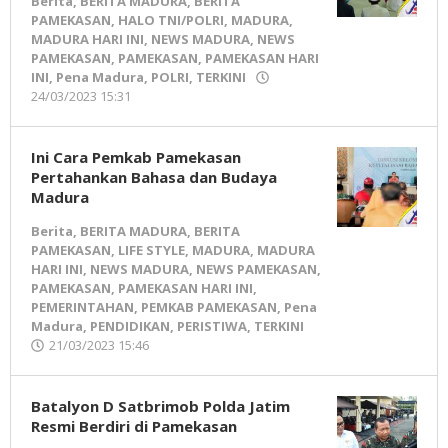
Berita
,
BERITA MADURA
,
BERITA
PAMEKASAN
,
HALO TNI/POLRI
,
MADURA
,
MADURA HARI INI
,
NEWS MADURA
,
NEWS
PAMEKASAN
,
PAMEKASAN
,
PAMEKASAN HARI
INI
,
Pena Madura
,
POLRI
,
TERKINI
24/03/2023 15:31
oleh
Pena
Madura
Ini Cara Pemkab Pamekasan
Pertahankan Bahasa dan Budaya
Madura
Berita
,
BERITA MADURA
,
BERITA
PAMEKASAN
,
LIFE STYLE
,
MADURA
,
MADURA
HARI INI
,
NEWS MADURA
,
NEWS PAMEKASAN
,
PAMEKASAN
,
PAMEKASAN HARI INI
,
PEMERINTAHAN
,
PEMKAB PAMEKASAN
,
Pena
Madura
,
PENDIDIKAN
,
PERISTIWA
,
TERKINI
21/03/2023 15:46
oleh
Pena
Madura
Batalyon D Satbrimob Polda Jatim
Resmi Berdiri di Pamekasan