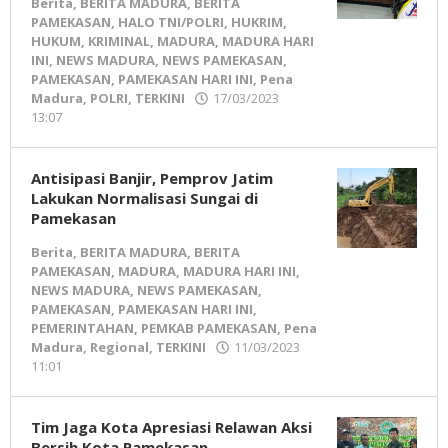
Berita
,
BERITA MADURA
,
BERITA
PAMEKASAN
,
HALO TNI/POLRI
,
HUKRIM
,
HUKUM
,
KRIMINAL
,
MADURA
,
MADURA HARI
INI
,
NEWS MADURA
,
NEWS PAMEKASAN
,
PAMEKASAN
,
PAMEKASAN HARI INI
,
Pena
Madura
,
POLRI
,
TERKINI
17/03/2023
13:07
oleh
Pena
Madura
Antisipasi Banjir, Pemprov Jatim
Lakukan Normalisasi Sungai di
Pamekasan
Berita
,
BERITA MADURA
,
BERITA
PAMEKASAN
,
MADURA
,
MADURA HARI INI
,
NEWS MADURA
,
NEWS PAMEKASAN
,
PAMEKASAN
,
PAMEKASAN HARI INI
,
PEMERINTAHAN
,
PEMKAB PAMEKASAN
,
Pena
Madura
,
Regional
,
TERKINI
11/03/2023
11:01
oleh
Pena
Madura
Tim Jaga Kota Apresiasi Relawan Aksi
Bersih Kota Pamekasan