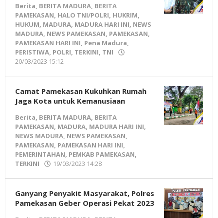
Berita
,
BERITA MADURA
,
BERITA
PAMEKASAN
,
HALO TNI/POLRI
,
HUKRIM
,
HUKUM
,
MADURA
,
MADURA HARI INI
,
NEWS
MADURA
,
NEWS PAMEKASAN
,
PAMEKASAN
,
PAMEKASAN HARI INI
,
Pena Madura
,
PERISTIWA
,
POLRI
,
TERKINI
,
TNI
20/03/2023 15:12
oleh
Pena
Madura
Camat Pamekasan Kukuhkan Rumah
Jaga Kota untuk Kemanusiaan
Berita
,
BERITA MADURA
,
BERITA
PAMEKASAN
,
MADURA
,
MADURA HARI INI
,
NEWS MADURA
,
NEWS PAMEKASAN
,
PAMEKASAN
,
PAMEKASAN HARI INI
,
PEMERINTAHAN
,
PEMKAB PAMEKASAN
,
TERKINI
19/03/2023 14:28
oleh
Pena
Madura
Ganyang Penyakit Masyarakat, Polres
Pamekasan Geber Operasi Pekat 2023