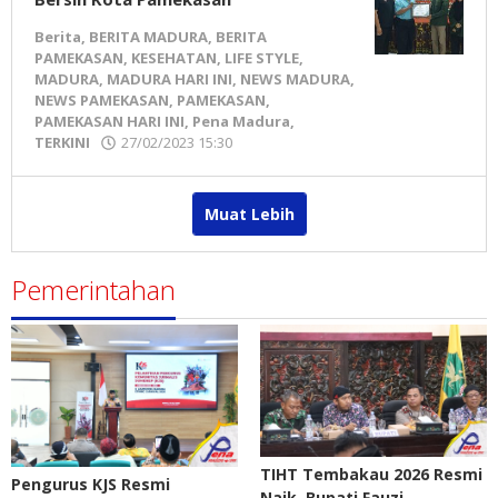
Berita
,
BERITA MADURA
,
BERITA
PAMEKASAN
,
KESEHATAN
,
LIFE STYLE
,
MADURA
,
MADURA HARI INI
,
NEWS MADURA
,
NEWS PAMEKASAN
,
PAMEKASAN
,
PAMEKASAN HARI INI
,
Pena Madura
,
TERKINI
27/02/2023 15:30
oleh
Pena
Madura
Muat Lebih
Pemerintahan
TIHT Tembakau 2026 Resmi
Pengurus KJS Resmi
Naik, Bupati Fauzi