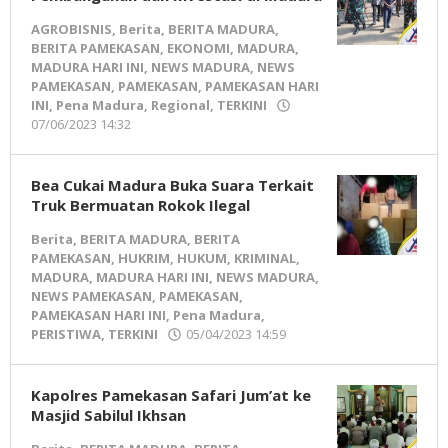
AGROBISNIS
,
Berita
,
BERITA MADURA
,
BERITA PAMEKASAN
,
EKONOMI
,
MADURA
,
MADURA HARI INI
,
NEWS MADURA
,
NEWS
PAMEKASAN
,
PAMEKASAN
,
PAMEKASAN HARI
INI
,
Pena Madura
,
Regional
,
TERKINI
07/06/2023 14:32
oleh
Pena
Madura
Bea Cukai Madura Buka Suara Terkait
Truk Bermuatan Rokok Ilegal
Berita
,
BERITA MADURA
,
BERITA
PAMEKASAN
,
HUKRIM
,
HUKUM
,
KRIMINAL
,
MADURA
,
MADURA HARI INI
,
NEWS MADURA
,
NEWS PAMEKASAN
,
PAMEKASAN
,
PAMEKASAN HARI INI
,
Pena Madura
,
PERISTIWA
,
TERKINI
05/04/2023 14:59
oleh
Pena
Madura
Kapolres Pamekasan Safari Jum’at ke
Masjid Sabilul Ikhsan