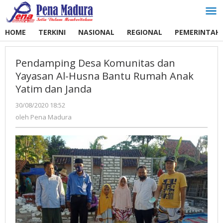
Lewati
ke
konten
HOME
TERKINI
NASIONAL
REGIONAL
PEMERINTAH
Pendamping Desa Komunitas dan
Yayasan Al-Husna Bantu Rumah Anak
Yatim dan Janda
30/08/2020 18:52
oleh
Pena
oleh
Pena Madura
Madura