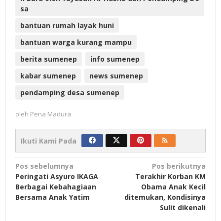
sa
bantuan rumah layak huni
bantuan warga kurang mampu
berita sumenep
info sumenep
kabar sumenep
news sumenep
pendamping desa sumenep
oleh
Pena Madura
Ikuti Kami Pada
Navigasi
Pos sebelumnya
Pos berikutnya
Peringati Asyuro IKAGA
Terakhir Korban KM
pos
Berbagai Kebahagiaan
Obama Anak Kecil
Bersama Anak Yatim
ditemukan, Kondisinya
Sulit dikenali