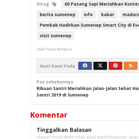
Ditag
60 Pasang Sapi Meriahkan Kontes
berita sumenep
info
kabar
madur
Pemkab Hadirkan Sumenep Smart City di Ev
visit sumenep
oleh
Pena Madura
Ikuti Kami Pada
Navigasi
Pos sebelumnya
Ribuan Santri Meriahkan Jalan-Jalan Sehat Ha
pos
Santri 2019 di Sumenep
Komentar
Tinggalkan Balasan
Alamat email Anda tidak akan dipublikasikan.
Ruas