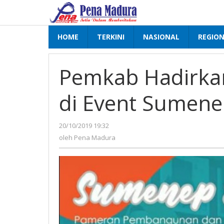
Lewati
ke
konten
HOME
TERKINI
NASIONAL
REGIO
Pemkab Hadirka
di Event Sumene
20/10/2019 19:32
oleh
Pena
oleh
Pena Madura
Madura