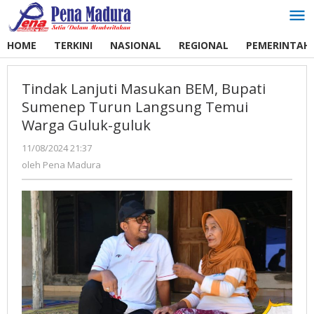
Lewati
ke
konten
HOME
TERKINI
NASIONAL
REGIONAL
PEMERINTAH
Tindak Lanjuti Masukan BEM, Bupati
Sumenep Turun Langsung Temui
Warga Guluk-guluk
11/08/2024 21:37
oleh
Pena
oleh
Pena Madura
Madura