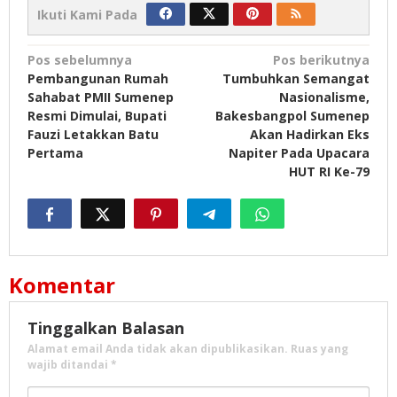
Ikuti Kami Pada
Navigasi
Pos sebelumnya
Pos berikutnya
Pembangunan Rumah
Tumbuhkan Semangat
pos
Sahabat PMII Sumenep
Nasionalisme,
Resmi Dimulai, Bupati
Bakesbangpol Sumenep
Fauzi Letakkan Batu
Akan Hadirkan Eks
Pertama
Napiter Pada Upacara
HUT RI Ke-79
Komentar
Tinggalkan Balasan
Alamat email Anda tidak akan dipublikasikan.
Ruas yang
wajib ditandai
*