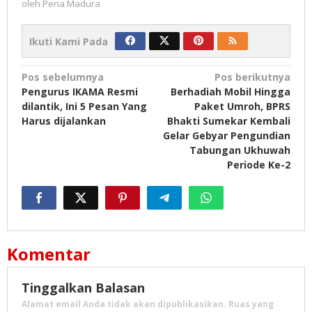
oleh
Pena Madura
Ikuti Kami Pada
Navigasi
Pos sebelumnya
Pos berikutnya
Pengurus IKAMA Resmi
Berhadiah Mobil Hingga
pos
dilantik, Ini 5 Pesan Yang
Paket Umroh, BPRS
Harus dijalankan
Bhakti Sumekar Kembali
Gelar Gebyar Pengundian
Tabungan Ukhuwah
Periode Ke-2
Komentar
Tinggalkan Balasan
Alamat email Anda tidak akan dipublikasikan.
Ruas yang