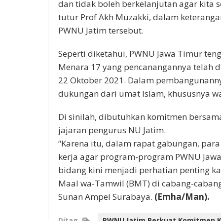
dan tidak boleh berkelanjutan agar kita 
tutur Prof Akh Muzakki, dalam keterang
PWNU Jatim tersebut.
Seperti diketahui, PWNU Jawa Timur t
Menara 17 yang pencanangannya telah di
22 Oktober 2021. Dalam pembangunannya
dukungan dari umat Islam, khususnya warg
Di sinilah, dibutuhkan komitmen bersama
jajaran pengurus NU Jatim.
“Karena itu, dalam rapat gabungan, par
kerja agar program-program PWNU Jawa 
bidang kini menjadi perhatian penting kam
Maal wa-Tamwil (BMT) di cabang-cabang,
Sunan Ampel Surabaya.
(Emha/Man).
Ditag
PWNU Jatim Perkuat Komitmen K