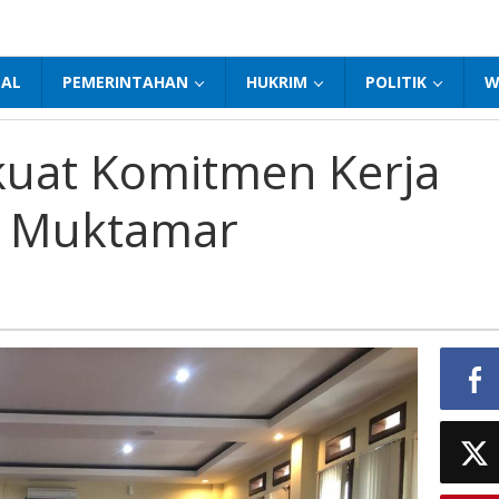
NAL
PEMERINTAHAN
HUKRIM
POLITIK
W
uat Komitmen Kerja
a Muktamar