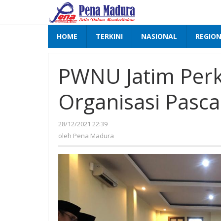
Lewati
ke
konten
HOME
TERKINI
NASIONAL
REGIO
PWNU Jatim Perk
Organisasi Pasc
28/12/2021 22:39
oleh
Pena
oleh
Pena Madura
Madura