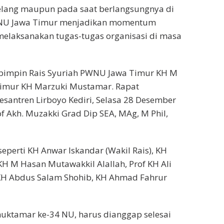
elang maupun pada saat berlangsungnya di
NU Jawa Timur menjadikan momentum
elaksanakan tugas-tugas organisasi di masa
ipimpin Rais Syuriah PWNU Jawa Timur KH M
imur KH Marzuki Mustamar. Rapat
santren Lirboyo Kediri, Selasa 28 Desember
f Akh. Muzakki Grad Dip SEA, MAg, M Phil,
 seperti KH Anwar Iskandar (Wakil Rais), KH
KH M Hasan Mutawakkil Alallah, Prof KH Ali
KH Abdus Salam Shohib, KH Ahmad Fahrur
uktamar ke-34 NU, harus dianggap selesai