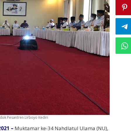
ok Pesantren Lirboyo Kediri
2021 –
Muktamar ke-34 Nahdlatul Ulama (NU),