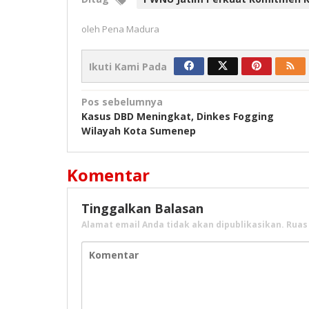
oleh
Pena Madura
Ikuti Kami Pada
Navigasi
Pos sebelumnya
Kasus DBD Meningkat, Dinkes Fogging
pos
Wilayah Kota Sumenep
Komentar
Tinggalkan Balasan
Alamat email Anda tidak akan dipublikasikan.
Ruas