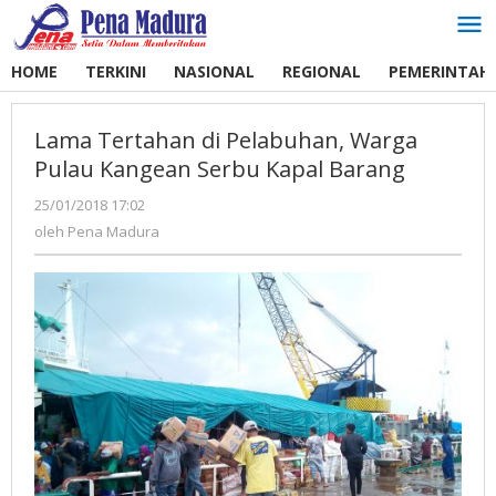
Lewati
ke
konten
HOME
TERKINI
NASIONAL
REGIONAL
PEMERINTAH
Lama Tertahan di Pelabuhan, Warga
Pulau Kangean Serbu Kapal Barang
25/01/2018 17:02
oleh
Pena
oleh
Pena Madura
Madura