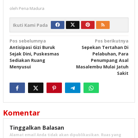
oleh
Pena Madura
Ikuti Kami Pada
Navigasi
Pos sebelumnya
Pos berikutnya
Antisipasi Gizi Buruk
Sepekan Tertahan Di
pos
Sejak Dini, Puskesmas
Pelabuhan, Para
Sediakan Ruang
Penumpang Asal
Menyusui
Masalembu Mulai Jatuh
Sakit
Komentar
Tinggalkan Balasan
Alamat email Anda tidak akan dipublikasikan.
Ruas yang