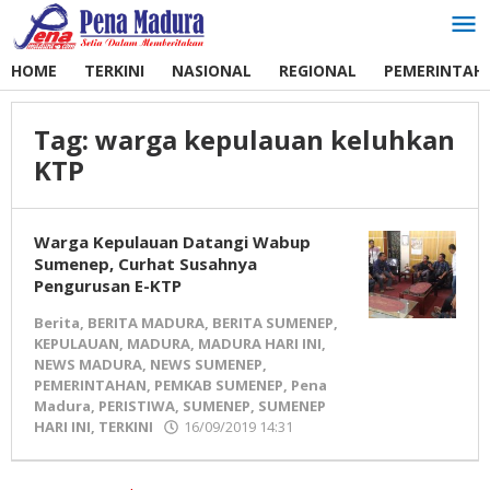
Lewati
ke
konten
HOME
TERKINI
NASIONAL
REGIONAL
PEMERINTAH
Tag:
warga kepulauan keluhkan
KTP
Warga Kepulauan Datangi Wabup
Sumenep, Curhat Susahnya
Pengurusan E-KTP
Berita
,
BERITA MADURA
,
BERITA SUMENEP
,
KEPULAUAN
,
MADURA
,
MADURA HARI INI
,
NEWS MADURA
,
NEWS SUMENEP
,
PEMERINTAHAN
,
PEMKAB SUMENEP
,
Pena
Madura
,
PERISTIWA
,
SUMENEP
,
SUMENEP
HARI INI
,
TERKINI
16/09/2019 14:31
oleh
Pena
Madura