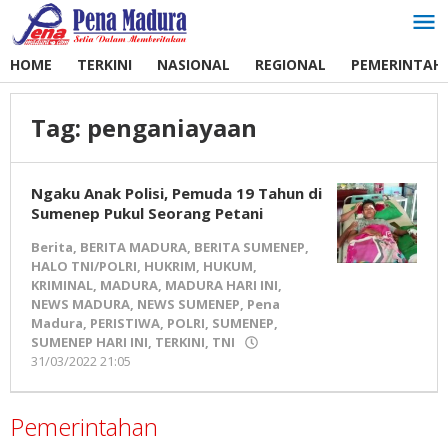
Lewati
ke
konten
HOME
TERKINI
NASIONAL
REGIONAL
PEMERINTAH
Tag:
penganiayaan
Ngaku Anak Polisi, Pemuda 19 Tahun di
Sumenep Pukul Seorang Petani
Berita
,
BERITA MADURA
,
BERITA SUMENEP
,
HALO TNI/POLRI
,
HUKRIM
,
HUKUM
,
KRIMINAL
,
MADURA
,
MADURA HARI INI
,
NEWS MADURA
,
NEWS SUMENEP
,
Pena
Madura
,
PERISTIWA
,
POLRI
,
SUMENEP
,
SUMENEP HARI INI
,
TERKINI
,
TNI
31/03/2022 21:05
oleh
Pena
Madura
Pemerintahan