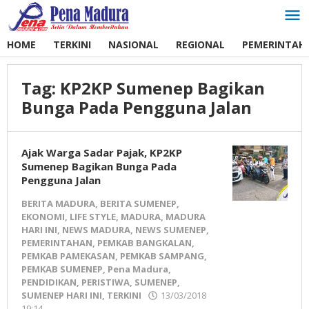
Lewati
ke
konten
HOME
TERKINI
NASIONAL
REGIONAL
PEMERINTAH
Tag:
KP2KP Sumenep Bagikan
Bunga Pada Pengguna Jalan
Ajak Warga Sadar Pajak, KP2KP
Sumenep Bagikan Bunga Pada
Pengguna Jalan
BERITA MADURA
,
BERITA SUMENEP
,
EKONOMI
,
LIFE STYLE
,
MADURA
,
MADURA
HARI INI
,
NEWS MADURA
,
NEWS SUMENEP
,
PEMERINTAHAN
,
PEMKAB BANGKALAN
,
PEMKAB PAMEKASAN
,
PEMKAB SAMPANG
,
PEMKAB SUMENEP
,
Pena Madura
,
PENDIDIKAN
,
PERISTIWA
,
SUMENEP
,
SUMENEP HARI INI
,
TERKINI
13/03/2018
19:14
oleh