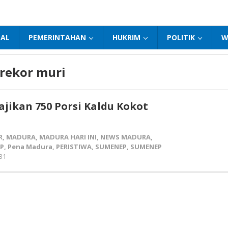
NAL
PEMERINTAHAN
HUKRIM
POLITIK
W
rekor muri
ajikan 750 Porsi Kaldu Kokot
R
,
MADURA
,
MADURA HARI INI
,
NEWS MADURA
,
P
,
Pena Madura
,
PERISTIWA
,
SUMENEP
,
SUMENEP
31
oleh
Pena
Madura