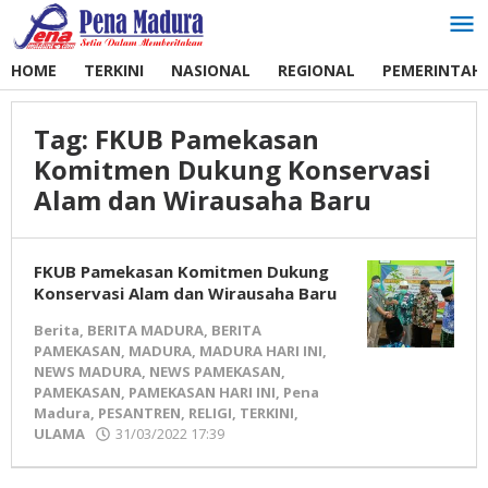
Lewati
ke
konten
HOME
TERKINI
NASIONAL
REGIONAL
PEMERINTAH
Tag:
FKUB Pamekasan
Komitmen Dukung Konservasi
Alam dan Wirausaha Baru
FKUB Pamekasan Komitmen Dukung
Konservasi Alam dan Wirausaha Baru
Berita
,
BERITA MADURA
,
BERITA
PAMEKASAN
,
MADURA
,
MADURA HARI INI
,
NEWS MADURA
,
NEWS PAMEKASAN
,
PAMEKASAN
,
PAMEKASAN HARI INI
,
Pena
Madura
,
PESANTREN
,
RELIGI
,
TERKINI
,
ULAMA
31/03/2022 17:39
oleh
Pena
Madura