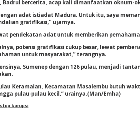
, Badrul bercerita, acap kali dimanfaatkan oknum-o
 dengan adat istiadat Madura. Untuk itu, saya mem
ian gratifikasi,” ujarnya.
ewat pendekatan adat untuk memberikan pemahaman d
nya, potensi gratifikasi cukup besar, lewat pember
pemahaman untuk masyarakat,” terangnya.
tensinya, Sumenep dengan 126 pulau, menjadi tantan
akan.
ulau Keramaian, Kecamatan Masalembu butuh waktu s
ngga pulau-pulau kecil,” urainya.(
Man/Emha
)
stop korupsi