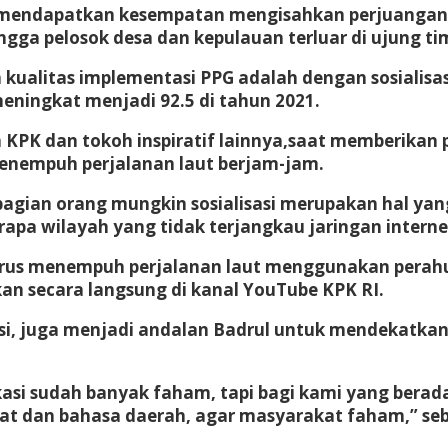
ni mendapatkan kesempatan mengisahkan perjuangan
gga pelosok desa dan kepulauan terluar di ujung ti
kualitas implementasi PPG adalah dengan sosialisasi
eningkat menjadi 92.5 di tahun 2021.
n KPK dan tokoh inspiratif lainnya,saat memberikan
menempuh perjalanan laut berjam-jam.
ebagian orang mungkin sosialisasi merupakan hal 
pa wilayah yang tidak terjangkau jaringan internet,
arus menempuh perjalanan laut menggunakan perahu 
rkan secara langsung di kanal YouTube KPK RI.
si, juga menjadi andalan Badrul untuk mendekatkan
ikasi sudah banyak faham, tapi bagi kami yang berad
dat dan bahasa daerah, agar masyarakat faham,” se