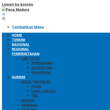
Lewati ke konten
Tambahkan Menu
HOME
TERKINI
NASIONAL
REGIONAL
PEMERINTAHAN
LIFE STYLE
PENDIDIKAN
KESEHATAN
OLAHRAGA
HUKRIM
HALO TNI/POLRI
POLRI
LAKA LANTAS
TNI
HUKUM
KRIMINAL
KORUPSI