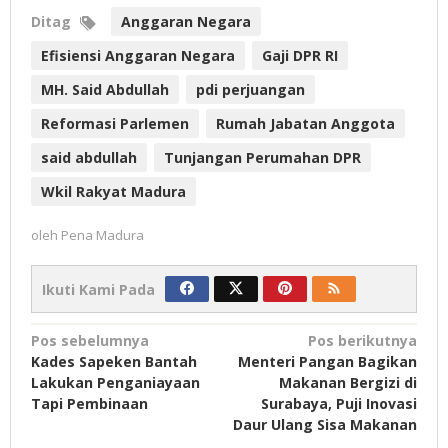
Ditag
Anggaran Negara
Efisiensi Anggaran Negara
Gaji DPR RI
MH. Said Abdullah
pdi perjuangan
Reformasi Parlemen
Rumah Jabatan Anggota
said abdullah
Tunjangan Perumahan DPR
Wkil Rakyat Madura
oleh
Pena Madura
Ikuti Kami Pada
Navigasi
Pos sebelumnya
Pos berikutnya
Kades Sapeken Bantah
Menteri Pangan Bagikan
pos
Lakukan Penganiayaan
Makanan Bergizi di
Tapi Pembinaan
Surabaya, Puji Inovasi
Daur Ulang Sisa Makanan