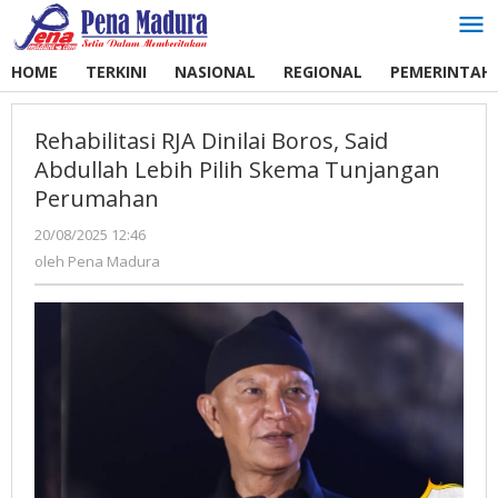
Lewati
ke
konten
HOME
TERKINI
NASIONAL
REGIONAL
PEMERINTAH
Rehabilitasi RJA Dinilai Boros, Said
Abdullah Lebih Pilih Skema Tunjangan
Perumahan
20/08/2025 12:46
oleh
Pena
oleh
Pena Madura
Madura