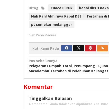
Ditag
Cuaca Buruk
kapal dbs 3 neka
Nah Kan! Akhirnya Kapal DBS III Tertahan d
pt sumekar melanggar
oleh
Pena Madura
Ikuti Kami Pada
Navigasi
Pos sebelumnya
Pelayaran Lumpuh Total, Penumpang Tujuan
pos
Masalembu Tertahan di Pelabuhan Kalianget
Komentar
Tinggalkan Balasan
Alamat email Anda tidak akan dipublikasikan.
Ruas