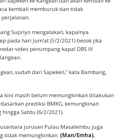
ari Sapeken ke Kangean dan akan kembali ke
cuaca kembali memburuk dan tidak
perjalanan.
bang Supriyo mengatakan, kapalnya
 pada hari Jum’at (5/2/2021) besok jika
redar video penumpang kapal DBS III
 Kangean.
ngean, sudah dari Sapeken,” kata Bambang,
ga kini masih belum memungkinkan dilakukan
Berdasarkan prediksi BMKG, kemungkinan
 hingga Sabtu (6/2/2021).
 Nusantara jurusan Pulau Masalembu juga
ng tidak memungkinkan.
(Man/Emha).