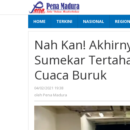
Lewati
ke
konten
HOME
TERKINI
NASIONAL
REGIO
Nah Kan! Akhirny
Sumekar Tertaha
Cuaca Buruk
04/02/2021 19:38
oleh
Pena
oleh
Pena Madura
Madura