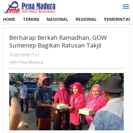
Lewati
ke
konten
HOME
TERKINI
NASIONAL
REGIONAL
PEMERINTAH
Berharap Berkah Ramadhan, GOW
Sumenep Bagikan Ratusan Takjil
31/05/2018 17:17
oleh
Pena
oleh
Pena Madura
Madura