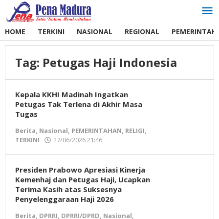
Lewati
ke
konten
HOME
TERKINI
NASIONAL
REGIONAL
PEMERINTAH
Tag:
Petugas Haji Indonesia
Kepala KKHI Madinah Ingatkan
Petugas Tak Terlena di Akhir Masa
Tugas
Berita
,
Nasional
,
PEMERINTAHAN
,
RELIGI
,
TERKINI
27/06/2026 21:46
oleh
Pena
Madura
Presiden Prabowo Apresiasi Kinerja
Kemenhaj dan Petugas Haji, Ucapkan
Terima Kasih atas Suksesnya
Penyelenggaraan Haji 2026
Berita
,
DPRRI
,
DPRRI/DPRD
,
Nasional
,