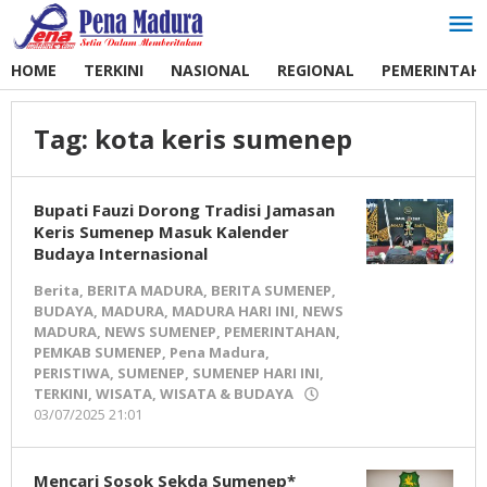
Lewati
ke
konten
HOME
TERKINI
NASIONAL
REGIONAL
PEMERINTAH
Tag:
kota keris sumenep
Bupati Fauzi Dorong Tradisi Jamasan
Keris Sumenep Masuk Kalender
Budaya Internasional
Berita
,
BERITA MADURA
,
BERITA SUMENEP
,
BUDAYA
,
MADURA
,
MADURA HARI INI
,
NEWS
MADURA
,
NEWS SUMENEP
,
PEMERINTAHAN
,
PEMKAB SUMENEP
,
Pena Madura
,
PERISTIWA
,
SUMENEP
,
SUMENEP HARI INI
,
TERKINI
,
WISATA
,
WISATA & BUDAYA
03/07/2025 21:01
oleh
Pena
Madura
Mencari Sosok Sekda Sumenep*