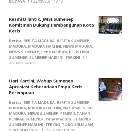
BUDAYA
22/09/2024 18:10
oleh
Pena
Madura
Resmi Dilantik, JMSI Sumenep
Komitmen Dukung Pembangunan Kota
Keris
Berita
,
BERITA MADURA
,
BERITA SUMENEP
,
MADURA
,
MADURA HARI INI
,
NEWS MADURA
,
NEWS SUMENEP
,
Pena Madura
,
PERISTIWA
,
SUMENEP
,
SUMENEP HARI INI
,
TERKINI
12/09/2024 16:52
oleh
Pena
Madura
Hari Kartini, Wabup Sumenep
Apresiasi Keberadaan Empu Keris
Perempuan
Berita
,
BERITA MADURA
,
BERITA SUMENEP
,
MADURA
,
MADURA HARI INI
,
Nasional
,
NEWS
MADURA
,
NEWS SUMENEP
,
PEMERINTAHAN
,
PEMKAB SUMENEP
,
Pena Madura
,
SUMENEP
,
SUMENEP HARI INI
,
TERKINI
,
TOKOH/ILMUAN
,
VISIT SUMENEP
21/04/2021 20:35
oleh