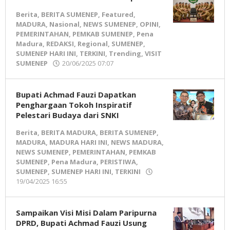
Berita
,
BERITA SUMENEP
,
Featured
,
MADURA
,
Nasional
,
NEWS SUMENEP
,
OPINI
,
PEMERINTAHAN
,
PEMKAB SUMENEP
,
Pena
Madura
,
REDAKSI
,
Regional
,
SUMENEP
,
SUMENEP HARI INI
,
TERKINI
,
Trending
,
VISIT
SUMENEP
20/06/2025 07:07
oleh
Pena
Madura
Bupati Achmad Fauzi Dapatkan
Penghargaan Tokoh Inspiratif
Pelestari Budaya dari SNKI
Berita
,
BERITA MADURA
,
BERITA SUMENEP
,
MADURA
,
MADURA HARI INI
,
NEWS MADURA
,
NEWS SUMENEP
,
PEMERINTAHAN
,
PEMKAB
SUMENEP
,
Pena Madura
,
PERISTIWA
,
SUMENEP
,
SUMENEP HARI INI
,
TERKINI
19/04/2025 16:55
oleh
Pena
Madura
Sampaikan Visi Misi Dalam Paripurna
DPRD, Bupati Achmad Fauzi Usung