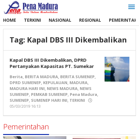
Lewati
ke
konten
HOME
TERKINI
NASIONAL
REGIONAL
PEMERINTAH
Tag:
Kapal DBS III Dikembalikan
Kapal DBS III Dikembalikan, DPRD
Pertanyakan Kapasitas PT. Sumekar
Berita
,
BERITA MADURA
,
BERITA SUMENEP
,
DPRD SUMENEP
,
KEPULAUAN
,
MADURA
,
MADURA HARI INI
,
NEWS MADURA
,
NEWS
SUMENEP
,
PEMKAB SUMENEP
,
Pena Madura
,
SUMENEP
,
SUMENEP HARI INI
,
TERKINI
05/03/2019 16:13
oleh
Pena
Madura
Pemerintahan