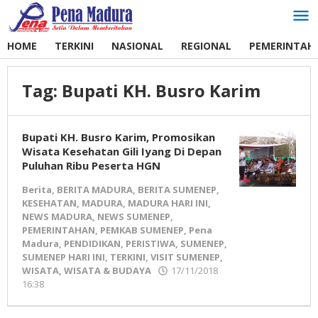
Lewati
ke
konten
HOME
TERKINI
NASIONAL
REGIONAL
PEMERINTAH
Tag:
Bupati KH. Busro Karim
Bupati KH. Busro Karim, Promosikan
Wisata Kesehatan Gili Iyang Di Depan
Puluhan Ribu Peserta HGN
Berita
,
BERITA MADURA
,
BERITA SUMENEP
,
KESEHATAN
,
MADURA
,
MADURA HARI INI
,
NEWS MADURA
,
NEWS SUMENEP
,
PEMERINTAHAN
,
PEMKAB SUMENEP
,
Pena
Madura
,
PENDIDIKAN
,
PERISTIWA
,
SUMENEP
,
SUMENEP HARI INI
,
TERKINI
,
VISIT SUMENEP
,
WISATA
,
WISATA & BUDAYA
17/11/2018
16:38
oleh
Pena
Madura