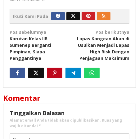
Ikuti Kami Pada
Navigasi
Pos sebelumnya
Pos berikutnya
Karutan Kelas IIB
Lapas Kangean Akan di
pos
Sumenep Berganti
Usulkan Menjadi Lapas
Pimpinan, Siapa
High Risk Dengan
Penggantinya
Penjagaan Maksimum
Komentar
Tinggalkan Balasan
Alamat email Anda tidak akan dipublikasikan.
Ruas yang
wajib ditandai
*