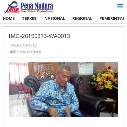
Lewati
ke
konten
HOME
TERKINI
NASIONAL
REGIONAL
PEMERINTAH
IMG-20190313-WA0013
13/03/2019 10:02
oleh
Pena
oleh
Pena Madura
Madura