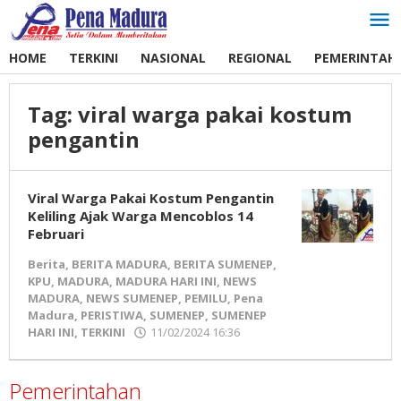
Lewati
ke
konten
HOME
TERKINI
NASIONAL
REGIONAL
PEMERINTAH
Tag:
viral warga pakai kostum
pengantin
Viral Warga Pakai Kostum Pengantin
Keliling Ajak Warga Mencoblos 14
Februari
Berita
,
BERITA MADURA
,
BERITA SUMENEP
,
KPU
,
MADURA
,
MADURA HARI INI
,
NEWS
MADURA
,
NEWS SUMENEP
,
PEMILU
,
Pena
Madura
,
PERISTIWA
,
SUMENEP
,
SUMENEP
HARI INI
,
TERKINI
11/02/2024 16:36
oleh
Pena
Madura
Pemerintahan