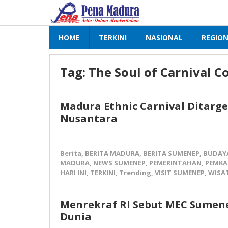
Lewati
ke
konten
HOME
TERKINI
NASIONAL
REGIO
Tag:
The Soul of Carnival 
Madura Ethnic Carnival Ditarge
Nusantara
Berita
,
BERITA MADURA
,
BERITA SUMENEP
,
BUDAY
MADURA
,
NEWS SUMENEP
,
PEMERINTAHAN
,
PEMKA
HARI INI
,
TERKINI
,
Trending
,
VISIT SUMENEP
,
WISA
Menrekraf RI Sebut MEC Sumene
Dunia