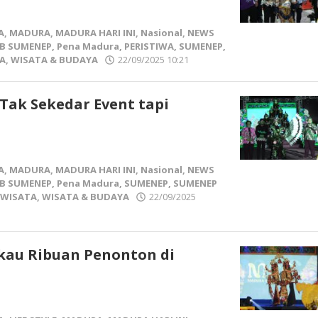
A
,
MADURA
,
MADURA HARI INI
,
Nasional
,
NEWS
B SUMENEP
,
Pena Madura
,
PERISTIWA
,
SUMENEP
,
A
,
WISATA & BUDAYA
22/09/2025 10:21
oleh
Pena
Madura
ak Sekedar Event tapi
A
,
MADURA
,
MADURA HARI INI
,
Nasional
,
NEWS
B SUMENEP
,
Pena Madura
,
SUMENEP
,
SUMENEP
WISATA
,
WISATA & BUDAYA
22/09/2025
ukau Ribuan Penonton di