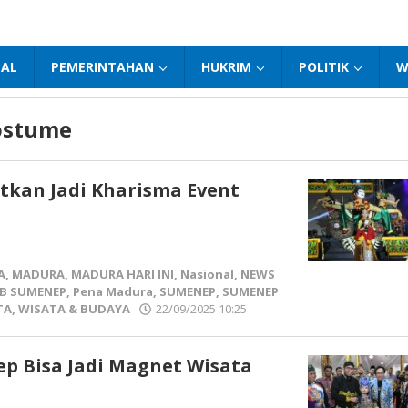
NAL
PEMERINTAHAN
HUKRIM
POLITIK
W
Costume
tkan Jadi Kharisma Event
A
,
MADURA
,
MADURA HARI INI
,
Nasional
,
NEWS
B SUMENEP
,
Pena Madura
,
SUMENEP
,
SUMENEP
TA
,
WISATA & BUDAYA
22/09/2025 10:25
oleh
Pena
Madura
p Bisa Jadi Magnet Wisata