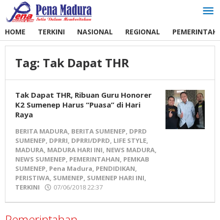
Lewati
ke
konten
HOME
TERKINI
NASIONAL
REGIONAL
PEMERINTAH
Tag:
Tak Dapat THR
Tak Dapat THR, Ribuan Guru Honorer
K2 Sumenep Harus “Puasa” di Hari
Raya
BERITA MADURA
,
BERITA SUMENEP
,
DPRD
SUMENEP
,
DPRRI
,
DPRRI/DPRD
,
LIFE STYLE
,
MADURA
,
MADURA HARI INI
,
NEWS MADURA
,
NEWS SUMENEP
,
PEMERINTAHAN
,
PEMKAB
SUMENEP
,
Pena Madura
,
PENDIDIKAN
,
PERISTIWA
,
SUMENEP
,
SUMENEP HARI INI
,
TERKINI
07/06/2018 22:37
oleh
Pena
Madura
Pemerintahan