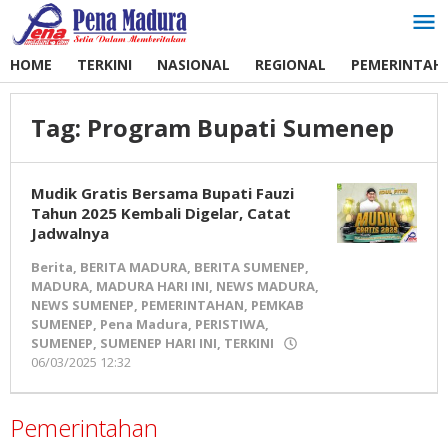
Lewati
ke
konten
HOME
TERKINI
NASIONAL
REGIONAL
PEMERINTAH
Tag:
Program Bupati Sumenep
Mudik Gratis Bersama Bupati Fauzi
Tahun 2025 Kembali Digelar, Catat
Jadwalnya
Berita
,
BERITA MADURA
,
BERITA SUMENEP
,
MADURA
,
MADURA HARI INI
,
NEWS MADURA
,
NEWS SUMENEP
,
PEMERINTAHAN
,
PEMKAB
SUMENEP
,
Pena Madura
,
PERISTIWA
,
SUMENEP
,
SUMENEP HARI INI
,
TERKINI
06/03/2025 12:32
oleh
Pena
Madura
Pemerintahan