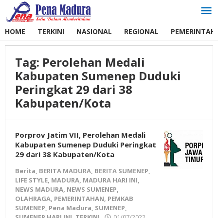
Lewati
ke
konten
HOME
TERKINI
NASIONAL
REGIONAL
PEMERINTAH
Tag:
Perolehan Medali
Kabupaten Sumenep Duduki
Peringkat 29 dari 38
Kabupaten/Kota
Porprov Jatim VII, Perolehan Medali
Kabupaten Sumenep Duduki Peringkat
29 dari 38 Kabupaten/Kota
Berita
,
BERITA MADURA
,
BERITA SUMENEP
,
LIFE STYLE
,
MADURA
,
MADURA HARI INI
,
NEWS MADURA
,
NEWS SUMENEP
,
OLAHRAGA
,
PEMERINTAHAN
,
PEMKAB
SUMENEP
,
Pena Madura
,
SUMENEP
,
SUMENEP HARI INI
,
TERKINI
01/07/2022