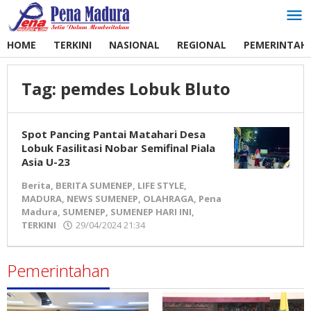
Lewati
ke
konten
HOME
TERKINI
NASIONAL
REGIONAL
PEMERINTAH
Tag:
pemdes Lobuk Bluto
Spot Pancing Pantai Matahari Desa
Lobuk Fasilitasi Nobar Semifinal Piala
Asia U-23
Berita
,
BERITA SUMENEP
,
LIFE STYLE
,
MADURA
,
NEWS SUMENEP
,
OLAHRAGA
,
Pena
Madura
,
SUMENEP
,
SUMENEP HARI INI
,
TERKINI
29/04/2024 21:34
oleh
Pena
Madura
Pemerintahan