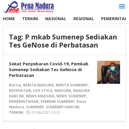
Lewati
ke
konten
HOME
TERKINI
NASIONAL
REGIONAL
PEMERINTAH
Tag:
P mkab Sumenep Sediakan
Tes GeNose di Perbatasan
Sekat Penyebaran Covid-19, Pemkab
Sumenep Sediakan Tes GeNose di
Perbatasan
Berita
,
BERITA MADURA
,
BERITA SUMENEP
,
KESEHATAN
,
LIFE STYLE
,
MADURA
,
MADURA
HARI INI
,
NEWS MADURA
,
NEWS SUMENEP
,
PEMERINTAHAN
,
PEMKAB SUMENEP
,
Pena
Madura
,
SUMENEP
,
SUMENEP HARI INI
,
TERKINI
07/06/2021 10:23
oleh
Pena
Madura