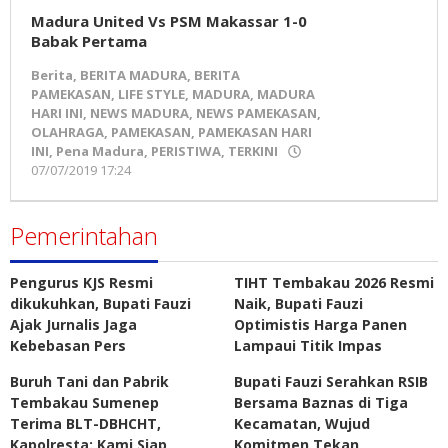
Madura United Vs PSM Makassar 1-0
Babak Pertama
Berita
,
BERITA MADURA
,
BERITA
PAMEKASAN
,
LIFE STYLE
,
MADURA
,
MADURA
HARI INI
,
NEWS MADURA
,
NEWS PAMEKASAN
,
OLAHRAGA
,
PAMEKASAN
,
PAMEKASAN HARI
INI
,
Pena Madura
,
PERISTIWA
,
TERKINI
07/07/2019 17:24
oleh
Pena
Madura
Pemerintahan
Pengurus KJS Resmi
TIHT Tembakau 2026 Resmi
dikukuhkan, Bupati Fauzi
Naik, Bupati Fauzi
Ajak Jurnalis Jaga
Optimistis Harga Panen
Kebebasan Pers
Lampaui Titik Impas
Buruh Tani dan Pabrik
Bupati Fauzi Serahkan RSIB
Tembakau Sumenep
Bersama Baznas di Tiga
Terima BLT-DBHCHT,
Kecamatan, Wujud
Kapolresta: Kami Siap
Komitmen Tekan