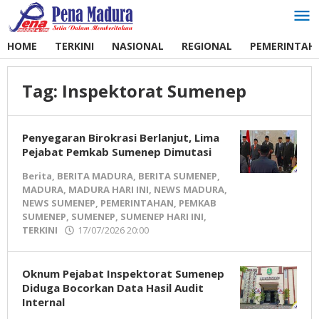
Lewati
ke
konten
HOME
TERKINI
NASIONAL
REGIONAL
PEMERINTAH
Tag:
Inspektorat Sumenep
Penyegaran Birokrasi Berlanjut, Lima
Pejabat Pemkab Sumenep Dimutasi
Berita
,
BERITA MADURA
,
BERITA SUMENEP
,
MADURA
,
MADURA HARI INI
,
NEWS MADURA
,
NEWS SUMENEP
,
PEMERINTAHAN
,
PEMKAB
SUMENEP
,
SUMENEP
,
SUMENEP HARI INI
,
TERKINI
17/07/2026 20:00
oleh
Pena
Madura
Oknum Pejabat Inspektorat Sumenep
Diduga Bocorkan Data Hasil Audit
Internal