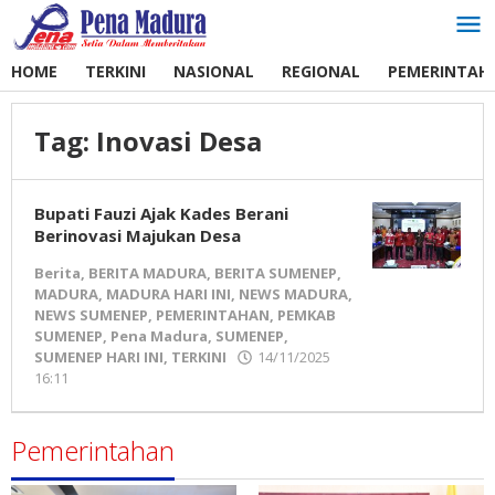
Lewati
ke
konten
HOME
TERKINI
NASIONAL
REGIONAL
PEMERINTAH
Tag:
Inovasi Desa
Bupati Fauzi Ajak Kades Berani
Berinovasi Majukan Desa
Berita
,
BERITA MADURA
,
BERITA SUMENEP
,
MADURA
,
MADURA HARI INI
,
NEWS MADURA
,
NEWS SUMENEP
,
PEMERINTAHAN
,
PEMKAB
SUMENEP
,
Pena Madura
,
SUMENEP
,
SUMENEP HARI INI
,
TERKINI
14/11/2025
16:11
oleh
Pena
Madura
Pemerintahan