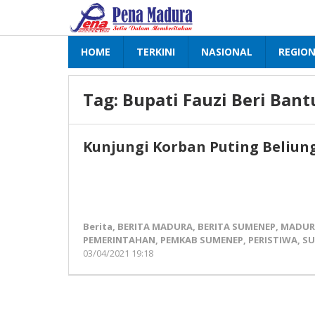
Lewati
ke
konten
HOME
TERKINI
NASIONAL
REGIO
Tag:
Bupati Fauzi Beri Ban
Kunjungi Korban Puting Beliung
Berita
,
BERITA MADURA
,
BERITA SUMENEP
,
MADUR
PEMERINTAHAN
,
PEMKAB SUMENEP
,
PERISTIWA
,
SU
03/04/2021 19:18
oleh
Pena
Madura