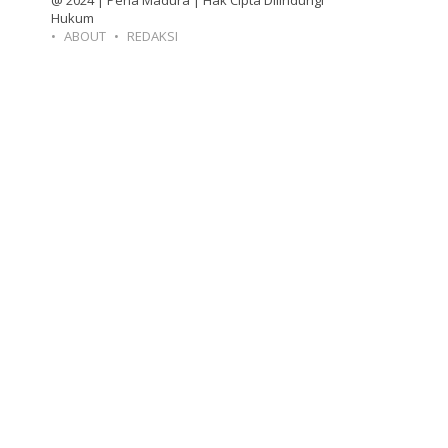
@ 2024 | Pena Madura | Hak Cipta Dilindungi
Hukum
ABOUT
REDAKSI