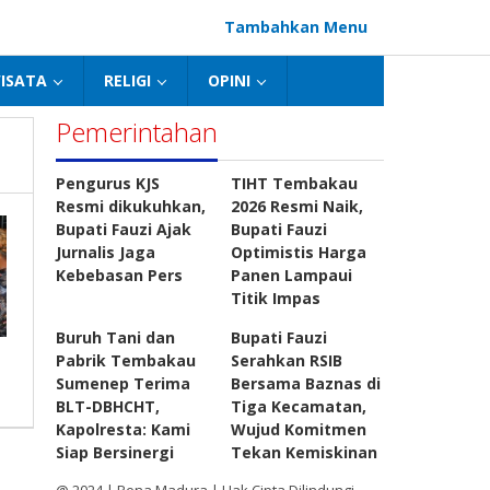
Tambahkan Menu
ISATA
RELIGI
OPINI
Pemerintahan
Pengurus KJS
TIHT Tembakau
Resmi dikukuhkan,
2026 Resmi Naik,
Bupati Fauzi Ajak
Bupati Fauzi
Jurnalis Jaga
Optimistis Harga
Kebebasan Pers
Panen Lampaui
Titik Impas
Buruh Tani dan
Bupati Fauzi
Pabrik Tembakau
Serahkan RSIB
Sumenep Terima
Bersama Baznas di
BLT-DBHCHT,
Tiga Kecamatan,
Kapolresta: Kami
Wujud Komitmen
Siap Bersinergi
Tekan Kemiskinan