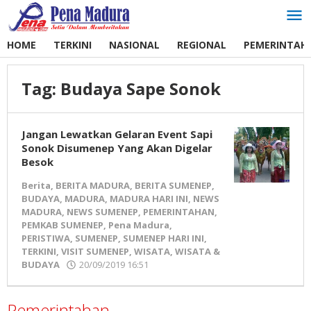
Lewati
ke
konten
HOME
TERKINI
NASIONAL
REGIONAL
PEMERINTAH
Tag:
Budaya Sape Sonok
Jangan Lewatkan Gelaran Event Sapi
Sonok Disumenep Yang Akan Digelar
Besok
Berita
,
BERITA MADURA
,
BERITA SUMENEP
,
BUDAYA
,
MADURA
,
MADURA HARI INI
,
NEWS
MADURA
,
NEWS SUMENEP
,
PEMERINTAHAN
,
PEMKAB SUMENEP
,
Pena Madura
,
PERISTIWA
,
SUMENEP
,
SUMENEP HARI INI
,
TERKINI
,
VISIT SUMENEP
,
WISATA
,
WISATA &
BUDAYA
20/09/2019 16:51
oleh
Pena
Madura
Pemerintahan