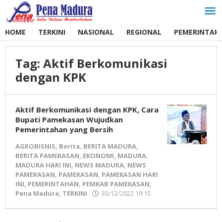
Lewati
ke
konten
HOME
TERKINI
NASIONAL
REGIONAL
PEMERINTAH
Tag:
Aktif Berkomunikasi
dengan KPK
Aktif Berkomunikasi dengan KPK, Cara
Bupati Pamekasan Wujudkan
Pemerintahan yang Bersih
AGROBISNIS
,
Berita
,
BERITA MADURA
,
BERITA PAMEKASAN
,
EKONOMI
,
MADURA
,
MADURA HARI INI
,
NEWS MADURA
,
NEWS
PAMEKASAN
,
PAMEKASAN
,
PAMEKASAN HARI
INI
,
PEMERINTAHAN
,
PEMKAB PAMEKASAN
,
Pena Madura
,
TERKINI
30/12/2022 19:15
oleh
Pena
Madura