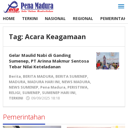
Lewati
ke
konten
HOME
TERKINI
NASIONAL
REGIONAL
PEMERINTAH
Tag:
Acara Keagamaan
Gelar Maulid Nabi di Ganding
Sumenep, PT Arinna Makmur Sentosa
Tebar Nilai Keteladanan
Berita
,
BERITA MADURA
,
BERITA SUMENEP
,
MADURA
,
MADURA HARI INI
,
NEWS MADURA
,
NEWS SUMENEP
,
Pena Madura
,
PERISTIWA
,
RELIGI
,
SUMENEP
,
SUMENEP HARI INI
,
TERKINI
09/09/2025 18:18
oleh
Pena
Madura
Pemerintahan