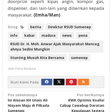
doorprize seperti kipas angin, kompor gas,
dispenser, dan lain-lain yang diberikan kepada
masyarakat.
(Emha/Man)
Ditag
berita
Direktur RSUD Sumenep
info
kabar
madura
news
pena
RSUD Dr. H. Moh. Anwar Ajak Masyarakat Menceg
ahnya Sedini Mungkin
Stunting Musuh Kita Bersama
sumenep
oleh
Pena Madura
Ikuti Kami Pada
Navigasi
Pos sebelumnya
Pos berikutnya
Ini Alasan KH Unais Ali
KWK Optimis Koalisi
pos
Hisyam Maju di Pilkada
Cabup Cawabup Daratan
Sumenep
Kepulauan Segera