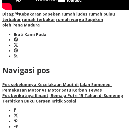
Ditag
Kebakaran Sapeken
rumah ludes
rumah pulau
terbakar
rumah terbakar
rumah warga Sapeken
oleh
Pena Madura
Ikuti Kami Pada
Navigasi pos
Pos sebelumnya
Kecelakaan Maut di Jalan Sumenep-
Pemekasan Motor Vs Motor Satu Korban Tewas
Pos berikutnya
Kinant, Remaja Putri 15 Tahun di Sumenep
Terbitkan Buku Cerpen Kritik Sosial