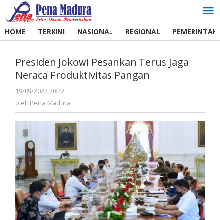
Lewati
ke
konten
HOME
TERKINI
NASIONAL
REGIONAL
PEMERINTAH
Presiden Jokowi Pesankan Terus Jaga
Neraca Produktivitas Pangan
19/09/2022 20:22
oleh
Pena
oleh
Pena Madura
Madura