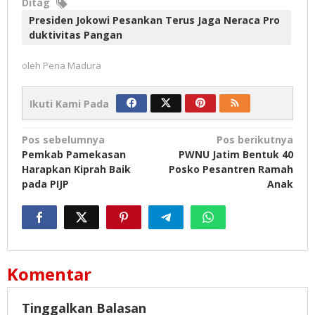
Ditag
Presiden Jokowi Pesankan Terus Jaga Neraca Pro
duktivitas Pangan
oleh
Pena Madura
Ikuti Kami Pada
Navigasi
Pos sebelumnya
Pos berikutnya
Pemkab Pamekasan
PWNU Jatim Bentuk 40
pos
Harapkan Kiprah Baik
Posko Pesantren Ramah
pada PIJP
Anak
Komentar
Tinggalkan Balasan