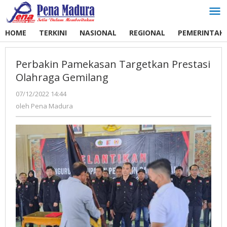
Lewati
ke
konten
HOME
TERKINI
NASIONAL
REGIONAL
PEMERINTAH
Perbakin Pamekasan Targetkan Prestasi
Olahraga Gemilang
07/12/2022 14:44
oleh
Pena
oleh
Pena Madura
Madura