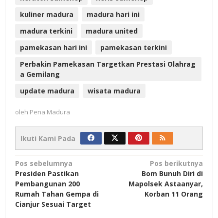
kuliner madura
madura hari ini
madura terkini
madura united
pamekasan hari ini
pamekasan terkini
Perbakin Pamekasan Targetkan Prestasi Olahrag
a Gemilang
update madura
wisata madura
oleh
Pena Madura
Ikuti Kami Pada
Navigasi
Pos sebelumnya
Pos berikutnya
Presiden Pastikan
Bom Bunuh Diri di
pos
Pembangunan 200
Mapolsek Astaanyar,
Rumah Tahan Gempa di
Korban 11 Orang
Cianjur Sesuai Target