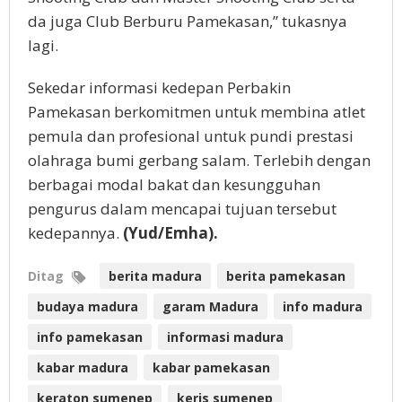
da juga Club Berburu Pamekasan,” tukasnya
lagi.
Sekedar informasi kedepan Perbakin
Pamekasan berkomitmen untuk membina atlet
pemula dan profesional untuk pundi prestasi
olahraga bumi gerbang salam. Terlebih dengan
berbagai modal bakat dan kesungguhan
pengurus dalam mencapai tujuan tersebut
kedepannya.
(Yud/Emha).
Ditag
berita madura
berita pamekasan
budaya madura
garam Madura
info madura
info pamekasan
informasi madura
kabar madura
kabar pamekasan
keraton sumenep
keris sumenep