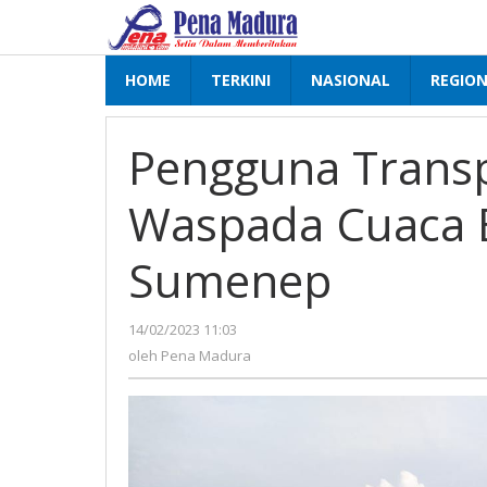
Lewati
ke
konten
HOME
TERKINI
NASIONAL
REGIO
Pengguna Transp
Waspada Cuaca E
Sumenep
14/02/2023 11:03
oleh
Pena
oleh
Pena Madura
Madura