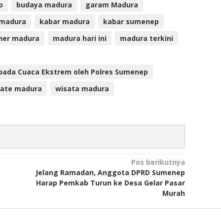
p
budaya madura
garam Madura
 madura
kabar madura
kabar sumenep
iner madura
madura hari ini
madura terkini
pada Cuaca Ekstrem oleh Polres Sumenep
ate madura
wisata madura
Pos berikutnya
Jelang Ramadan, Anggota DPRD Sumenep
Harap Pemkab Turun ke Desa Gelar Pasar
Murah