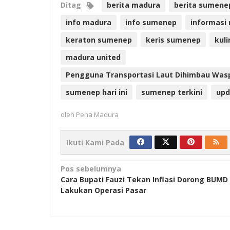
Ditag
berita madura
berita sumene
info madura
info sumenep
informasi
keraton sumenep
keris sumenep
kul
madura united
Pengguna Transportasi Laut Dihimbau Was
sumenep hari ini
sumenep terkini
upd
oleh
Pena Madura
Ikuti Kami Pada
Navigasi
Pos sebelumnya
Cara Bupati Fauzi Tekan Inflasi Dorong BUMD
pos
Lakukan Operasi Pasar