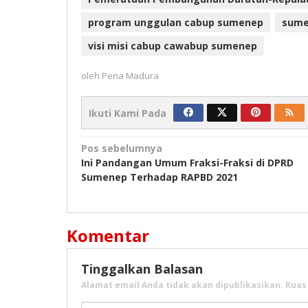
program unggulan cabup sumenep
sumen
visi misi cabup cawabup sumenep
oleh
Pena Madura
Ikuti Kami Pada
Navigasi
Pos sebelumnya
Ini Pandangan Umum Fraksi-Fraksi di DPRD
pos
Sumenep Terhadap RAPBD 2021
Komentar
Tinggalkan Balasan
Alamat email Anda tidak akan dipublikasikan.
Ruas