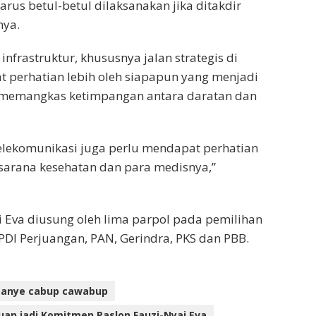
rus betul-betul dilaksanakan jika ditakdir
nya.
nfrastruktur, khususnya jalan strategis di
 perhatian lebih oleh siapapun yang menjadi
k memangkas ketimpangan antara daratan dan
telekomunikasi juga perlu mendapat perhatian
asarana kesehatan dan para medisnya,”
i Eva diusung oleh lima parpol pada pemilihan
PDI Perjuangan, PAN, Gerindra, PKS dan PBB.
anye cabup cawabup
n jadi Komitmen Paslon Fauzi-Nyai Eva