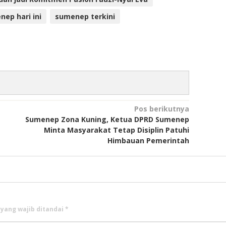
ep hari ini
sumenep terkini
Pos berikutnya
Sumenep Zona Kuning, Ketua DPRD Sumenep
Minta Masyarakat Tetap Disiplin Patuhi
Himbauan Pemerintah
 yang wajib ditandai
*