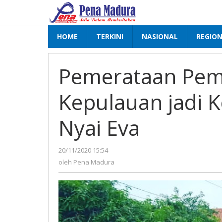
Lewati
ke
konten
HOME
TERKINI
NASIONAL
REGIO
Pemerataan Pem
Kepulauan jadi 
Nyai Eva
20/11/2020 15:54
oleh
Pena
oleh
Pena Madura
Madura