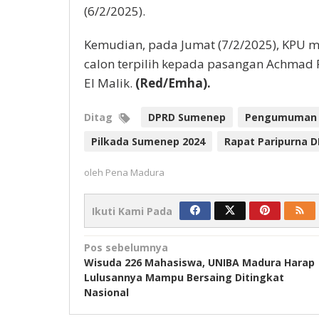
(6/2/2025).
Kemudian, pada Jumat (7/2/2025), KPU m
calon terpilih kepada pasangan Achmad
El Malik.
(Red/Emha).
Ditag
DPRD Sumenep
Pengumuman 
Pilkada Sumenep 2024
Rapat Paripurna 
oleh
Pena Madura
Ikuti Kami Pada
Navigasi
Pos sebelumnya
Wisuda 226 Mahasiswa, UNIBA Madura Harap
pos
Lulusannya Mampu Bersaing Ditingkat
Nasional