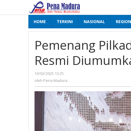
Lewati
ke
konten
HOME
TERKINI
NASIONAL
REGIO
Pemenang Pilka
Resmi Diumumk
10/02/2025 13:25
oleh
Pena
oleh
Pena Madura
Madura