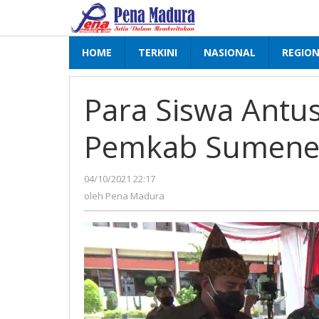
Lewati
ke
konten
HOME
TERKINI
NASIONAL
REGIO
Para Siswa Antusi
Pemkab Sumen
04/10/2021 22:17
oleh
Pena
oleh
Pena Madura
Madura