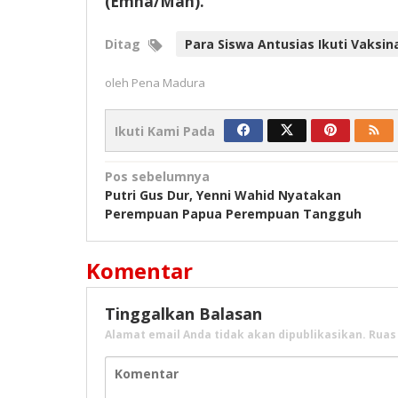
(Emha/Man).
Ditag
Para Siswa Antusias Ikuti Vaksi
oleh
Pena Madura
Ikuti Kami Pada
Navigasi
Pos sebelumnya
Putri Gus Dur, Yenni Wahid Nyatakan
pos
Perempuan Papua Perempuan Tangguh
Komentar
Tinggalkan Balasan
Alamat email Anda tidak akan dipublikasikan.
Ruas