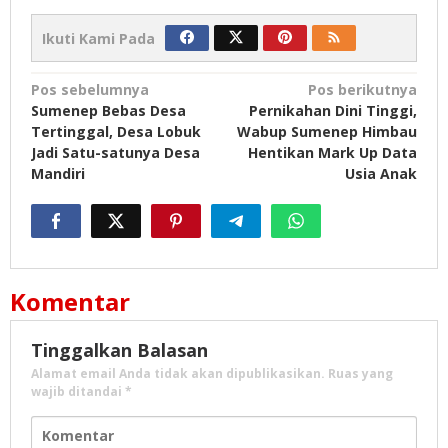
Ikuti Kami Pada
Navigasi
Pos sebelumnya
Pos berikutnya
Sumenep Bebas Desa
Pernikahan Dini Tinggi,
pos
Tertinggal, Desa Lobuk
Wabup Sumenep Himbau
Jadi Satu-satunya Desa
Hentikan Mark Up Data
Mandiri
Usia Anak
Komentar
Tinggalkan Balasan
Alamat email Anda tidak akan dipublikasikan.
Ruas yang
wajib ditandai
*