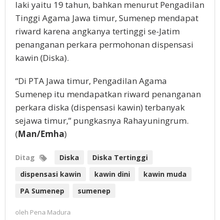
laki yaitu 19 tahun, bahkan menurut Pengadilan
Tinggi Agama Jawa timur, Sumenep mendapat
riward karena angkanya tertinggi se-Jatim
penanganan perkara permohonan dispensasi
kawin (Diska).
“Di PTA Jawa timur, Pengadilan Agama
Sumenep itu mendapatkan riward penanganan
perkara diska (dispensasi kawin) terbanyak
sejawa timur,” pungkasnya Rahayuningrum.
(
Man/Emha
)
Ditag
Diska
Diska Tertinggi
dispensasi kawin
kawin dini
kawin muda
PA Sumenep
sumenep
oleh
Pena Madura