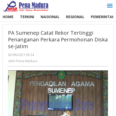
Lewati
ke
konten
HOME
TERKINI
NASIONAL
REGIONAL
PEMERINTAH
PA Sumenep Catat Rekor Tertinggi
Penanganan Perkara Permohonan Diska
se-Jatim
02/06/2021 05:24
oleh
Pena
oleh
Pena Madura
Madura