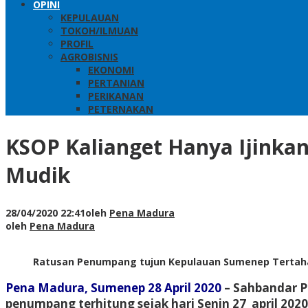
OPINI
KEPULAUAN
TOKOH/ILMUAN
PROFIL
AGROBISNIS
EKONOMI
PERTANIAN
PERIKANAN
PETERNAKAN
KSOP Kalianget Hanya Ijink
Mudik
28/04/2020 22:41
oleh
Pena Madura
oleh
Pena Madura
Ratusan Penumpang tujun Kepulauan Sumenep Tertaha
Pena Madura, Sumenep 28 April 2020
– Sahbandar P
penumpang terhitung sejak hari Senin 27 april 20