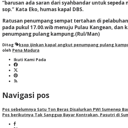
“barusan ada saran dari syahbandar untuk sepeda m
sop.” Kata Eko, humas kapal DBS.
Ratusan penumpang sempat tertahan di pelabuhan 
pada pukul 17.00.wib menuju Pulau Kangean, dan k
penumpang pulang kampung.
(Rul/Man)
Ditag
ksop ijinkan kapal angkut penumpang pulang kamp
oleh
Pena Madura
Ikuti Kami Pada
Navigasi pos
Pos sebelumnya
Satu Ton Beras Disalurkan PWI Sumenep B
Pos berikutnya
Tak Sanggup Bayar Kontrakan, Pasutri di Su