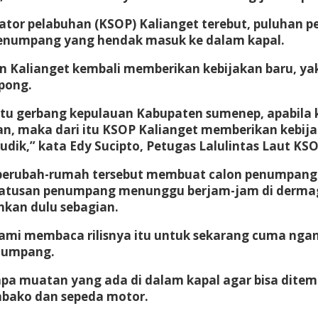
r pelabuhan (KSOP) Kalianget terebut, puluhan per
enumpang yang hendak masuk ke dalam kapal.
an Kalianget kembali memberikan kebijakan baru, ya
pong.
u gerbang kepulauan Kabupaten sumenep, apabila k
, maka dari itu KSOP Kalianget memberikan kebij
,” kata Edy Sucipto, Petugas Lalulintas Laut KSOP
berubah-rumah tersebut membuat calon penumpang t
ratusan penumpang menunggu berjam-jam di dermag
nkan dulu sebagian.
kami membaca rilisnya itu untuk sekarang cuma nga
enumpang.
apa muatan yang ada di dalam kapal agar bisa dite
bako dan sepeda motor.