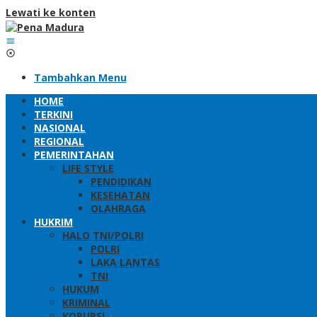
Lewati ke konten
Tambahkan Menu
HOME
TERKINI
NASIONAL
REGIONAL
PEMERINTAHAN
LIFE STYLE
PENDIDIKAN
KESEHATAN
OLAHRAGA
HUKRIM
HALO TNI/POLRI
POLRI
LAKA LANTAS
TNI
HUKUM
KRIMINAL
KORUPSI