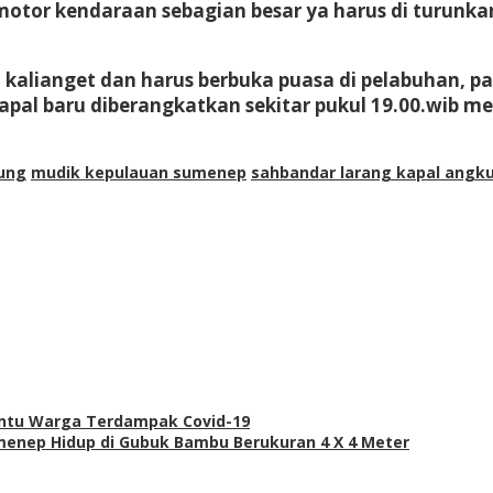
otor kendaraan sebagian besar ya harus di turunkan
kalianget dan harus berbuka puasa di pelabuhan, p
apal baru diberangkatkan sekitar pukul 19.00.wib 
ung
mudik kepulauan sumenep
sahbandar larang kapal angk
antu Warga Terdampak Covid-19
menep Hidup di Gubuk Bambu Berukuran 4 X 4 Meter