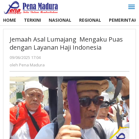
Lewati
ke
konten
HOME
TERKINI
NASIONAL
REGIONAL
PEMERINTAH
Jemaah Asal Lumajang Mengaku Puas
dengan Layanan Haji Indonesia
09/06/2025 17:04
oleh
Pena
oleh
Pena Madura
Madura