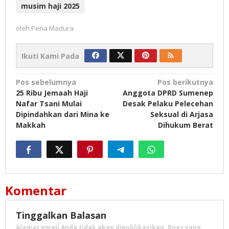
musim haji 2025
oleh
Pena Madura
Ikuti Kami Pada
Navigasi
Pos sebelumnya
Pos berikutnya
25 Ribu Jemaah Haji
Anggota DPRD Sumenep
pos
Nafar Tsani Mulai
Desak Pelaku Pelecehan
Dipindahkan dari Mina ke
Seksual di Arjasa
Makkah
Dihukum Berat
Komentar
Tinggalkan Balasan
Alamat email Anda tidak akan dipublikasikan.
Ruas yang