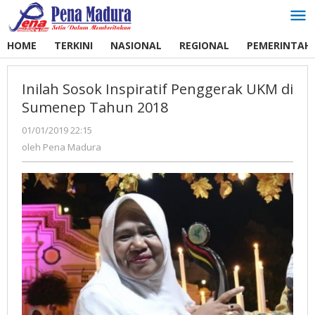
Lewati
ke
konten
HOME
TERKINI
NASIONAL
REGIONAL
PEMERINTAH
Inilah Sosok Inspiratif Penggerak UKM di
Sumenep Tahun 2018
01/01/2019 22:15
oleh
Pena
oleh
Pena Madura
Madura