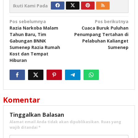
Ikuti Kami Pada
Navigasi
Pos sebelumnya
Pos berikutnya
Razia Narkoba Malam
Cuaca Buruk Puluhan
pos
Tahun Baru, Tim
Penumpang Tertahan di
Gabungan BNNK
Pelabuhan Kalianget
Sumenep Razia Rumah
Sumenep
Kost dan Tempat
Hiburan
Komentar
Tinggalkan Balasan
Alamat email Anda tidak akan dipublikasikan.
Ruas yang
wajib ditandai
*