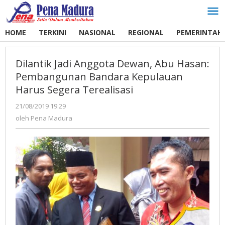
Lewati
ke
konten
HOME
TERKINI
NASIONAL
REGIONAL
PEMERINTAH
Dilantik Jadi Anggota Dewan, Abu Hasan:
Pembangunan Bandara Kepulauan
Harus Segera Terealisasi
21/08/2019 19:29
oleh
Pena
oleh
Pena Madura
Madura