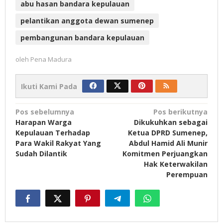
abu hasan bandara kepulauan
pelantikan anggota dewan sumenep
pembangunan bandara kepulauan
oleh
Pena Madura
Ikuti Kami Pada
Navigasi
Pos sebelumnya
Pos berikutnya
Harapan Warga
Dikukuhkan sebagai
pos
Kepulauan Terhadap
Ketua DPRD Sumenep,
Para Wakil Rakyat Yang
Abdul Hamid Ali Munir
Sudah Dilantik
Komitmen Perjuangkan
Hak Keterwakilan
Perempuan