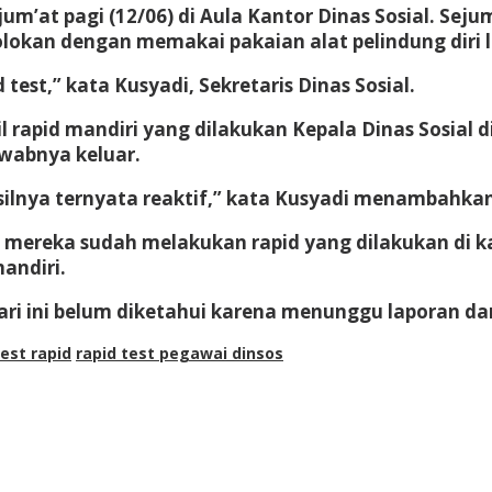
m’at pagi (12/06) di Aula Kantor Dinas Sosial. Seju
an dengan memakai pakaian alat pelindung diri 
test,” kata Kusyadi, Sekretaris Dinas Sosial.
l rapid mandiri yang dilakukan Kepala Dinas Sosial d
swabnya keluar.
silnya ternyata reaktif,” kata Kusyadi menambahkan
n mereka sudah melakukan rapid yang dilakukan di k
andiri.
hari ini belum diketahui karena menunggu laporan d
est rapid
rapid test pegawai dinsos