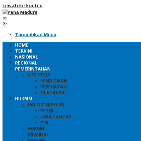
Lewati ke konten
Tambahkan Menu
HOME
TERKINI
NASIONAL
REGIONAL
PEMERINTAHAN
LIFE STYLE
PENDIDIKAN
KESEHATAN
OLAHRAGA
HUKRIM
HALO TNI/POLRI
POLRI
LAKA LANTAS
TNI
HUKUM
KRIMINAL
KORUPSI